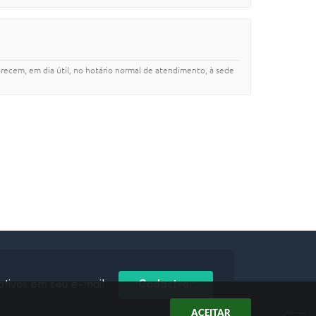
cem, em dia útil, no hotário normal de atendimento, à sede
ativos em seu e-mail
Cadastrar
ACEITAR