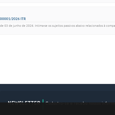
00001/2026 ITR
de junho de 2026. Intima-se os sujeitos passivos abaixo relacionados à compare
NEWSLETTER
Cadastra-se e receba nossos inform