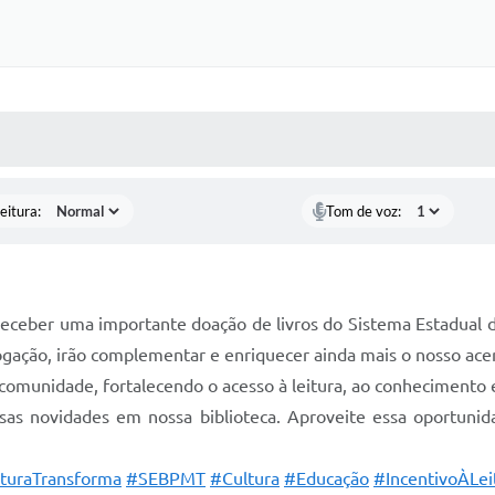
 MÍDIAS
RECEBA NOTÍCIAS
eitura:
Tom de voz:
receber uma importante doação de livros do Sistema Estadual 
logação, irão complementar e enriquecer ainda mais o nosso ace
 comunidade, fortalecendo o acesso à leitura, ao conhecimento e
sas novidades em nossa biblioteca. Aproveite essa oportunida
turaTransforma
#SEBPMT
#Cultura
#Educação
#IncentivoÀLei