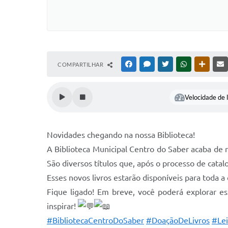
COMPARTILHAR
FACEBOOK
MESSENGER
TWITTER
WHATSAPP
OUTRAS
Velocidade de l
Novidades chegando na nossa Biblioteca!
A Biblioteca Municipal Centro do Saber acaba de 
São diversos títulos que, após o processo de cata
Esses novos livros estarão disponíveis para toda a
Fique ligado! Em breve, você poderá explorar es
inspirar!
#BibliotecaCentroDoSaber
#DoaçãoDeLivros
#Lei