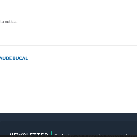
ta notícia.
SAÚDE BUCAL
NEWSLETTER
Cadastra-se e receba nossos inform