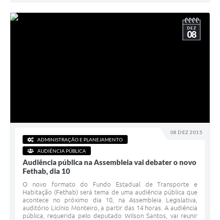
DEZ
08
08 DEZ 2015
ADMINISTRAÇÃO E PLANEJAMENTO
AUDIÊNCIA PÚBLICA
Audiência pública na Assembleia vai debater o novo
Fethab, dia 10
O novo formato do Fundo Estadual de Transporte e
Habitação (Fethab) será tema de uma audiência pública que
acontece no próximo dia 10, na Assembleia Legislativa,
auditório Licínio Monteiro, a partir das 14 horas. A audiência
pública, requerida pelo deputado Wilson Santos, vai reunir