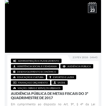
FEV
23
23 FEV 2018 - 14h45
ADMINISTRAÇÃO E PLANEJAMENTO
ASSISTÊNCIA SOCIAL E CIDADANIA
AUDIÊNCIA PÚBLICA
DESENVOLVIMENTO ECONÔMICO
EDUCAÇÃO E CULTURA
ESPORTES E LAZER
FINANÇAS E ORÇAMENTO
SAÚDE
VIAÇÃO, OBRAS E SERVIÇOS URBANOS
AUDIÊNCIA PÚBLICA DE METAS FISCAIS DO 3º
QUADRIMESTRE DE 2017
Em cumprimento ao disposto no Art. 9º, § 4º da Lei