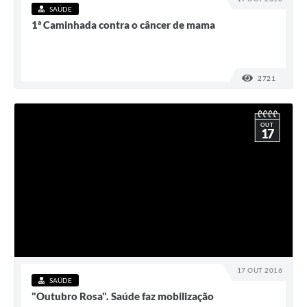
SAÚDE
1ª Caminhada contra o câncer de mama
2721
VISUALI
OUT
17
17 OUT 2016
SAÚDE
"Outubro Rosa". Saúde faz mobilização