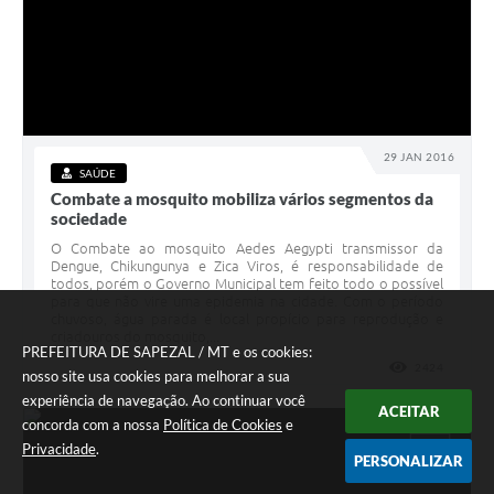
29 JAN 2016
SAÚDE
Combate a mosquito mobiliza vários segmentos da
sociedade
O Combate ao mosquito Aedes Aegypti transmissor da
Dengue, Chikungunya e Zica Viros, é responsabilidade de
todos, porém o Governo Municipal tem feito todo o possível
para que não vire uma epidemia na cidade. Com o período
chuvoso, água parada é local propício para reprodução e
criadouros do mosquito,...
PREFEITURA DE SAPEZAL / MT e os cookies:
2424
VISUALI
nosso site usa cookies para melhorar a sua
experiência de navegação. Ao continuar você
ACEITAR
concorda com a nossa
Política de Cookies
e
JAN
Privacidade
.
25
PERSONALIZAR