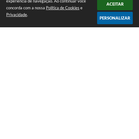
experiência de navegação. Ao continuar você
ACEITAR
concorda com a nossa
Política de Cookies
e
Privacidade
.
PERSONALIZAR
Telefone: (65) 3383-4500 Recepção Térreo
Endereço: Avenida Antônio André Maggi, nº 1.400. Cidezal I. | CEP:
78365-054
Atendimento de Segunda-feira a Sexta-feira das 07h às 11h I 13h às 15h
CNPJ: 01.614.225/0001-09
PREFEITURA DE SAPEZAL / MT
Versão do Sistema:
3.5.3 - 19/06/2026