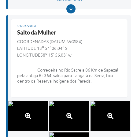
14/05/2013
Salto da Mulher
COORDENADAS (DATUM: WGS84)
o
LATITUDE 13
54’ 06.04’’ S
o
LONGITUDE58
15’ 56.03” w
Corredeira no Rio Sacre a 86 Km de Sapezal
pela antiga Br 364, saída para Tangará da Serra, fica
dentro da Reserva Indígena dos Parecis.