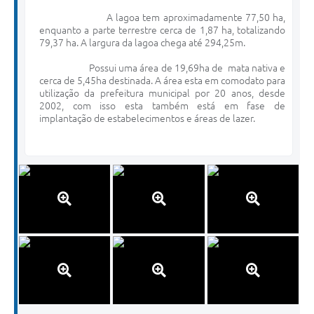
A lagoa tem aproximadamente 77,50 ha,
enquanto a parte terrestre cerca de 1,87 ha, totalizando
79,37 ha. A largura da lagoa chega até 294,25m.
Possui uma área de 19,69ha de mata nativa e
cerca de 5,45ha destinada. A área esta em comodato para
utilização da prefeitura municipal por 20 anos, desde
2002, com isso esta também está em fase de
implantação de estabelecimentos e áreas de lazer.