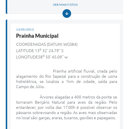
VER MAIS FOTOS
13/05/2013
Prainha Municipal
COORDENADAS (DATUM: WGS84)
o
LATITUDE 13
32’ 24.79’’ S
o
LONGITUDE58
50’ 45.09’’ w
Prainha artificial fluvial, criada pelo
alagamento do Rio Sapezal para a construção de usina
hidrelétrica, se localiza a 1km de cidade, saída para
Campo de Júlio.
Árvores alagadas a 400 metros da ponte se
tornaram Berçário Natural para aves da região. Pelo
entardecer, por volta das 17:00h é possível observar os
pássaros sobrevoando a região. As aves mais observadas
no local são: garças, araras, tucanos, gaviões e papagaios.