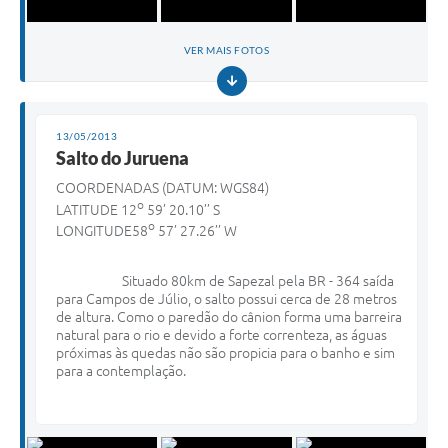
VER MAIS FOTOS
13/05/2013
Salto do Juruena
COORDENADAS (DATUM: WGS84)
o
LATITUDE 12
59’ 20.10’’ S
o
LONGITUDE58
57’ 27.26’’ W
Situado 80km de Sapezal pela BR - 364 saída
para Campos de Júlio, o salto possui cerca de 28 metros
de altura. Como o paredão do cânion forma uma barreira
natural para o rio e devido a forte correnteza, as águas
próximas às quedas não são propicia para o banho e sim
para a contemplação.