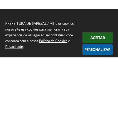
PREFEITURA DE SAPEZAL / MT e os cookies:
nosso site usa cookies para melhorar a sua
experiência de navegação. Ao continuar você
ACEITAR
concorda com a nossa
Política de Cookies
e
Privacidade
.
PERSONALIZAR
Telefone: (65) 3383-4500 Recepção Térreo
Endereço: Avenida Antônio André Maggi, nº 1.400. Cidezal I. | CEP:
78365-054