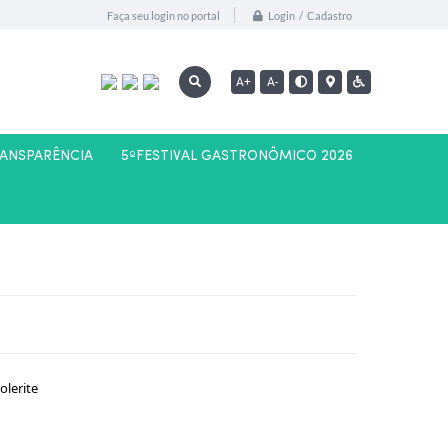
Login / Cadastro
Faça seu login no portal
A+
A-
RANSPARÊNCIA
5ºFESTIVAL GASTRONÔMICO 2026
olerite