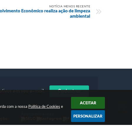
NOTÍCIA MENOS RECENTE
olvimento Econômico realiza ação de limpeza
ambiental
ativos em seu e-mail
Cadastrar
ACEITAR
orda com a nossa
Política de Cookies
e
Acompanhe-nos
PERSONALIZAR
pção