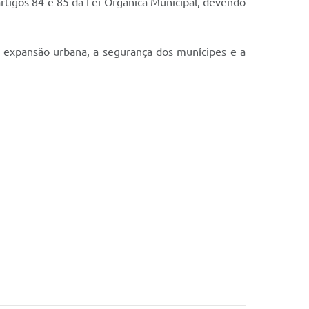
, artigos 84 e 85 da Lei Orgânica Municipal, devendo
a expansão urbana, a segurança dos munícipes e a