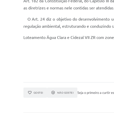
Art. 182 da Constituição Federal, do Capítulo III d
as diretrizes e normas nele contidas ser atendida
O Art. 24 diz o objetivo do desenvolvimento u
regulação ambiental, estruturando e conduzindo s
Loteamento Água Clara e Cidezal VII ZR com zone
Seja o primeiro a curtir es
GOSTEI
NÃO GOSTEI