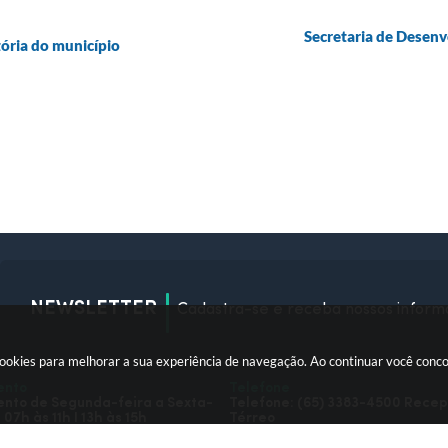
Secretaria de Desenv
ória do município
NEWSLETTER
Cadastra-se e receba nossos inform
okies para melhorar a sua experiência de navegação. Ao continuar você conc
ento
Telefone
nto de Segunda-feira a Sexta-
Telefone: (65) 3383-4500 Rece
 07h às 11h I 13h às 15h
Térreo