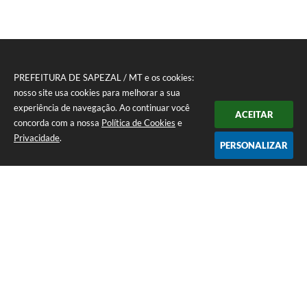
PREFEITURA DE SAPEZAL / MT e os cookies:
nosso site usa cookies para melhorar a sua
experiência de navegação. Ao continuar você
ACEITAR
concorda com a nossa
Política de Cookies
e
Privacidade
.
PERSONALIZAR
Telefone: (65) 3383-4500 Recepção Térreo