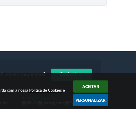
ativos em seu e-mail
Cadastrar
ACEITAR
orda com a nossa
Política de Cookies
e
Acompanhe-nos
PERSONALIZAR
pção
 17:26