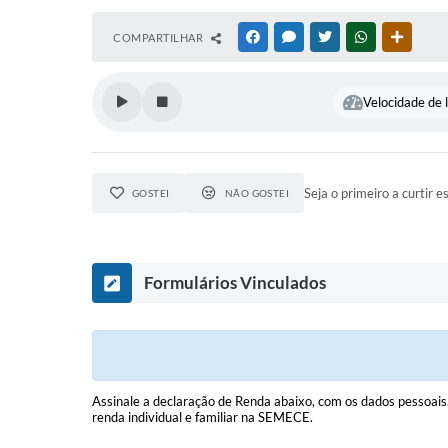
COMPARTILHAR
FACEBOOK
MESSENGER
TWITTER
WHATSAPP
OUTRAS
Velocidade de l
Seja o primeiro a curtir e
GOSTEI
NÃO GOSTEI
Formulários Vinculados
Assinale a declaração de Renda abaixo, com os dados pessoais
renda individual e familiar na SEMECE.