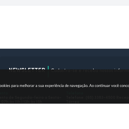
NEWSLETTER
Cadastra-se e receba nossos inform
okies para melhorar a sua experiência de navegação. Ao continuar você conc
ento
Telefone
nto de Segunda-feira a Sexta-
Telefone: (65) 3383-4500 Rece
 07h às 11h I 13h às 15h
Térreo
ersão do Sistema:
3.5.3 - 19/06/2026
Portal atualizado em:
07/08/2026