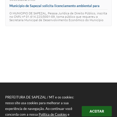
Município de Sapezal solicita licenciamento ambiental para
construção de estabelecimento de ensino
O MUNICIPIO DE SAPEZAL, Pessoa Jurídica de Direito Público, inscrita
no CNPJ nº 01.614.225/0001-09, torna público que requereu a
Secretaria Municipal de Desenvolvimento Econômico do Município
de Sapezal-MT, as Licenças P…
PREFEITURA DE SAPEZAL / MT e os cookies:
nosso site usa cookies para melhorar a sua
experiência de navegação. Ao continuar você
ACEITAR
concorda com a nossa
Política de Cookies
e