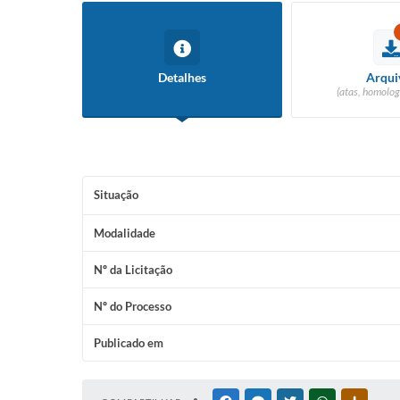
Detalhes
Arqui
(atas, homolog
Situação
Modalidade
Nº da Licitação
Nº do Processo
Publicado em