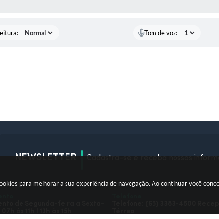
 MÍDIAS
eitura:
Tom de voz:
NEWSLETTER
Cadastra-se e receba nossos inform
okies para melhorar a sua experiência de navegação. Ao continuar você conc
ento
Telefone
nto de Segunda-feira a Sexta-
Telefone: (65) 3383-4500 Rece
 07h às 11h I 13h às 15h
Térreo