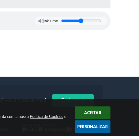
Volume
ativos em seu e-mail
Cadastrar
ACEITAR
orda com a nossa
Política de Cookies
e
Acompanhe-nos
PERSONALIZAR
pção