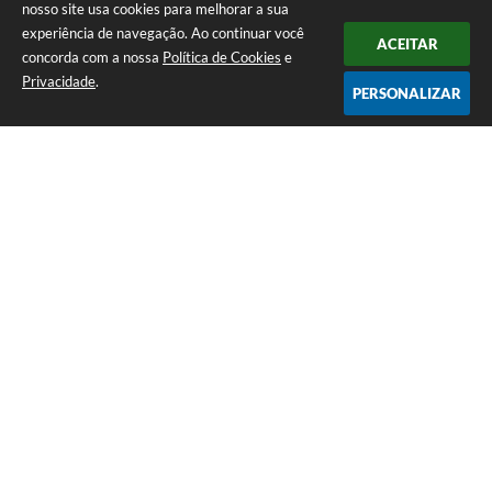
nosso site usa cookies para melhorar a sua
experiência de navegação. Ao continuar você
ACEITAR
concorda com a nossa
Política de Cookies
e
Privacidade
.
PERSONALIZAR
Telefone: (65) 3383-4500 Recepção Térreo
Endereço: Avenida Antônio André Maggi, nº 1.400. Cidezal I. | CEP:
78365-054
Atendimento de Segunda-feira a Sexta-feira das 07h às 11h I 13h às 15h
CNPJ: 01.614.225/0001-09
PREFEITURA DE SAPEZAL / MT