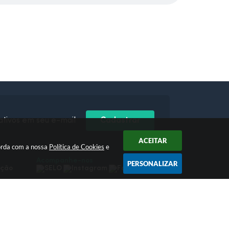
ativos em seu e-mail
Cadastrar
ACEITAR
orda com a nossa
Política de Cookies
e
Acompanhe-nos
PERSONALIZAR
pção
 16:11