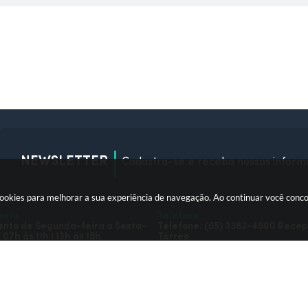
NEWSLETTER
Cadastra-se e receba nossos inform
okies para melhorar a sua experiência de navegação. Ao continuar você conc
ento
Telefone
nto de Segunda-feira a Sexta-
Telefone: (65) 3383-4500 Rece
 07h às 11h I 13h às 15h
Térreo
ersão do Sistema:
3.5.3 - 19/06/2026
Portal atualizado em:
06/08/2026
© Copyright Instar - 2006-2026. Todos os direitos reservados - Instar Tecnologia