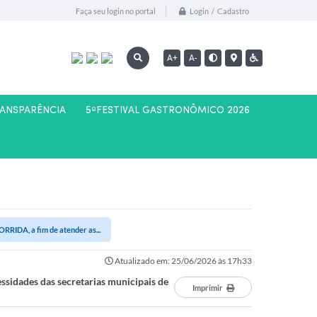
Login / Cadastro
Faça seu login no portal
A+
A-
RANSPARÊNCIA
5ºFESTIVAL GASTRONÔMICO 2026
DA, a fim de atender as...
Atualizado em: 25/06/2026 às 17h33
dades das secretarias municipais de
Imprimir