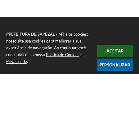
PREFEITURA DE SAPEZAL / MT e os cookies:
nosso site usa cookies para melhorar a sua
experiência de navegação. Ao continuar você
ACEITAR
concorda com a nossa
Política de Cookies
e
Privacidade
.
PERSONALIZAR
Telefone: (65) 3383-4500 Recepção Térreo