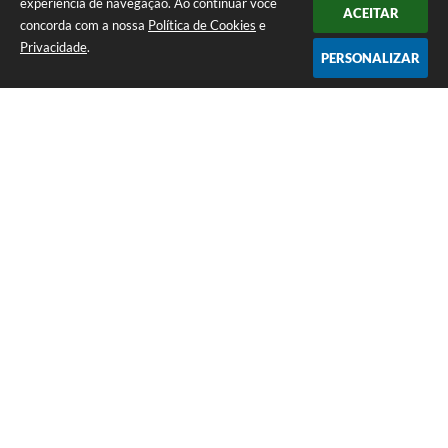
experiência de navegação. Ao continuar você
ACEITAR
concorda com a nossa
Política de Cookies
e
Privacidade
.
PERSONALIZAR
Telefone: (65) 3383-4500 Recepção Térreo
Endereço: Avenida Antônio André Maggi, nº 1.400. Cidezal I. | CEP:
78365-054
Atendimento de Segunda-feira a Sexta-feira das 07h às 11h I 13h às 15h
CNPJ: 01.614.225/0001-09
PREFEITURA DE SAPEZAL / MT
Versão do Sistema:
3.5.3 - 19/06/2026