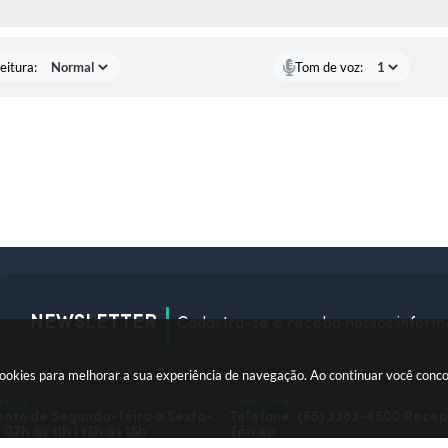
 MÍDIAS
eitura:
Tom de voz:
NEWSLETTER
Cadastra-se e receba nossos inform
okies para melhorar a sua experiência de navegação. Ao continuar você conc
ento
Telefone
nto de Segunda-feira a Sexta-
Telefone: (65) 3383-4500 Rece
 07h às 11h I 13h às 15h
Térreo