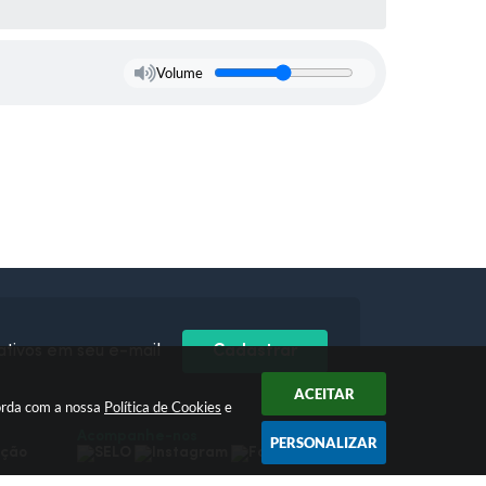
Volume
ativos em seu e-mail
Cadastrar
ACEITAR
orda com a nossa
Política de Cookies
e
Acompanhe-nos
PERSONALIZAR
pção