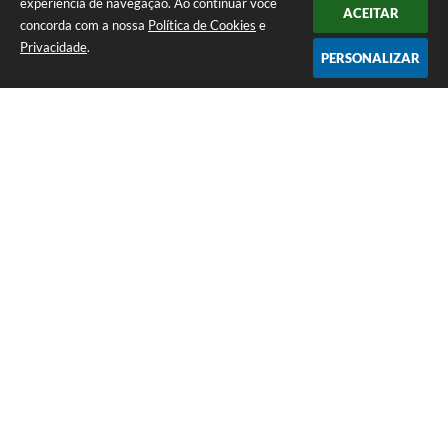
experiência de navegação. Ao continuar você
ACEITAR
concorda com a nossa
Política de Cookies
e
Privacidade
.
PERSONALIZAR
Telefone: (65) 3383-4500 Recepção Térreo
Endereço: Avenida Antônio André Maggi, nº 1.400. Cidezal I. | CEP:
78365-054
Atendimento de Segunda-feira a Sexta-feira das 07h às 11h I 13h às 15h
CNPJ: 01.614.225/0001-09
PREFEITURA DE SAPEZAL / MT
Versão do Sistema:
3.5.3 - 19/06/2026