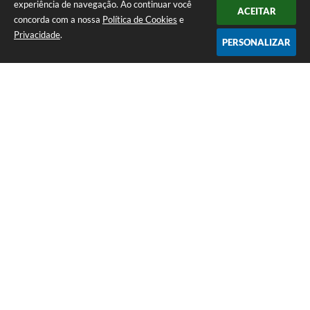
experiência de navegação. Ao continuar você
ACEITAR
concorda com a nossa
Política de Cookies
e
Privacidade
.
PERSONALIZAR
Telefone: (65) 3383-4500 Recepção Térreo
Endereço: Avenida Antônio André Maggi, nº 1.400. Cidezal I. | CEP:
78365-054
Atendimento de Segunda-feira a Sexta-feira das 07h às 11h I 13h às 15h
CNPJ: 01.614.225/0001-09
PREFEITURA DE SAPEZAL / MT
Versão do Sistema:
3.5.3 - 19/06/2026