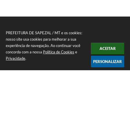
PREFEITURA DE SAPEZAL / MT e os cookies:
nosso site usa cookies para melhorar a sua
experiência de navegação. Ao continuar você
ACEITAR
concorda com a nossa
Política de Cookies
e
Privacidade
.
PERSONALIZAR
Telefone: (65) 3383-4500 Recepção Térreo