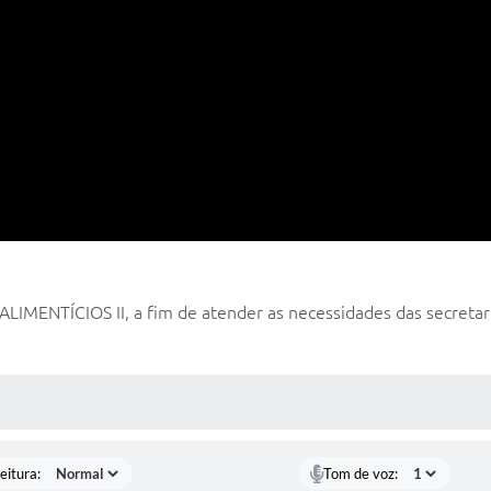
NTÍCIOS II, a fim de atender as necessidades das secretaria
 MÍDIAS
eitura:
Tom de voz: