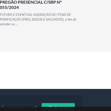
PREGÃO PRESENCIAL C/SRP N°
PREGÃO
055/2024
050/20
FUTURA E EVENTUAL AQUISIÇÃO DE ITENS DE
FUTURA E
PANIFICAÇÃO (PÃES, BOLOS E SALGADOS), a fim de
E CONEX
atender as ...
CORRETIVA
ativos em seu e-mail
Cadastrar