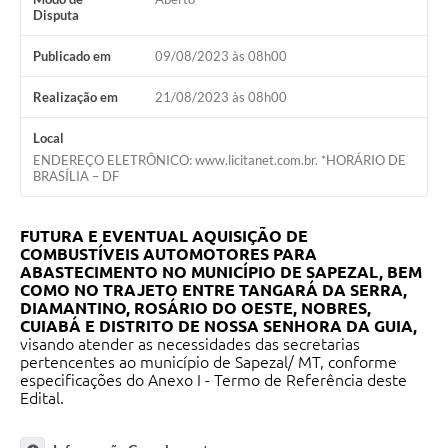
Disputa
Publicado em
09/08/2023 às 08h00
Realização em
21/08/2023 às 08h00
Local
ENDEREÇO ELETRÔNICO: www.licitanet.com.br. *HORÁRIO DE
BRASÍLIA – DF
FUTURA E EVENTUAL AQUISIÇÃO DE
COMBUSTÍVEIS AUTOMOTORES PARA
ABASTECIMENTO NO MUNICÍPIO DE SAPEZAL, BEM
COMO NO TRAJETO ENTRE TANGARÁ DA SERRA,
DIAMANTINO, ROSÁRIO DO OESTE, NOBRES,
CUIABÁ E DISTRITO DE NOSSA SENHORA DA GUIA,
visando atender as necessidades das secretarias
pertencentes ao município de Sapezal/ MT, conforme
especificações do Anexo I - Termo de Referência deste
Edital.