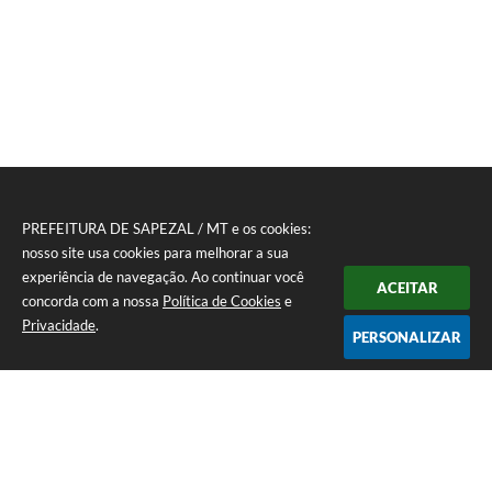
PREFEITURA DE SAPEZAL / MT e os cookies:
nosso site usa cookies para melhorar a sua
experiência de navegação. Ao continuar você
ACEITAR
concorda com a nossa
Política de Cookies
e
Privacidade
.
PERSONALIZAR