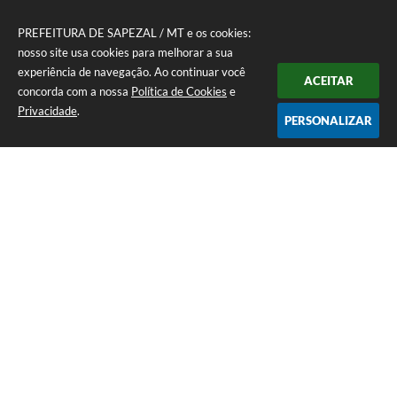
PREFEITURA DE SAPEZAL / MT e os cookies:
nosso site usa cookies para melhorar a sua
experiência de navegação. Ao continuar você
ACEITAR
concorda com a nossa
Política de Cookies
e
Privacidade
.
PERSONALIZAR
Telefone: (65) 3383-4500 Recepção Térreo
Endereço: Avenida Antônio André Maggi, nº 1.400. Cidezal I. | CEP:
78365-054
Atendimento de Segunda-feira a Sexta-feira das 07h às 11h I 13h às 15h
CNPJ: 01.614.225/0001-09