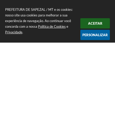
PREFEITURA DE SAPEZAL / MT e os cookies:
nosso site usa cookies para melhorar a sua
experiência de navegação. Ao continuar você
ACEITAR
concorda com a nossa
Política de Cookies
e
Privacidade
.
PERSONALIZAR
Telefone: (65) 3383-4500 Recepção Térreo
Endereço: Avenida Antônio André Maggi, nº 1.400. Cidezal I. | CEP:
78365-054
Atendimento de Segunda-feira a Sexta-feira das 07h às 11h I 13h às 15h
CNPJ: 01.614.225/0001-09