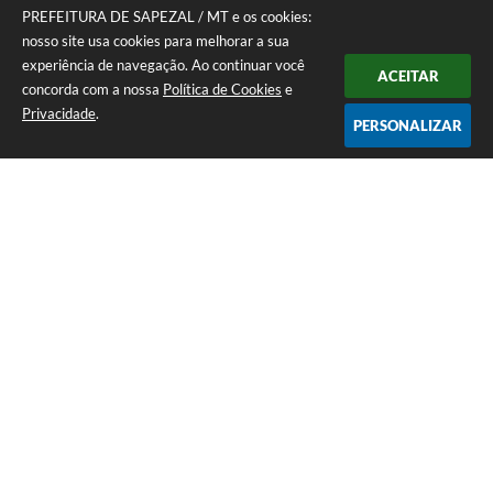
PREFEITURA DE SAPEZAL / MT e os cookies:
nosso site usa cookies para melhorar a sua
experiência de navegação. Ao continuar você
ACEITAR
concorda com a nossa
Política de Cookies
e
Privacidade
.
PERSONALIZAR
Telefone: (65) 3383-4500 Recepção Térreo
Endereço: Avenida Antônio André Maggi, nº 1.400. Cidezal I. | CEP:
78365-054
Atendimento de Segunda-feira a Sexta-feira das 07h às 11h I 13h às 15h
CNPJ: 01.614.225/0001-09
PREFEITURA DE SAPEZAL / MT