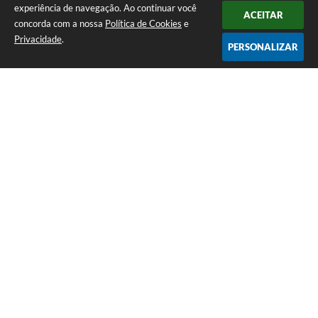
experiência de navegação. Ao continuar você
ACEITAR
concorda com a nossa
Política de Cookies
e
Privacidade
.
PERSONALIZAR
Telefone: (65) 3383-4500 Recepção Térreo
Endereço: Avenida Antônio André Maggi, nº 1.400. Cidezal I. | CEP:
78365-054
Atendimento de Segunda-feira a Sexta-feira das 07h às 11h I 13h às 15h
CNPJ: 01.614.225/0001-09
PREFEITURA DE SAPEZAL / MT
Versão do Sistema:
3.5.3 - 19/06/2026