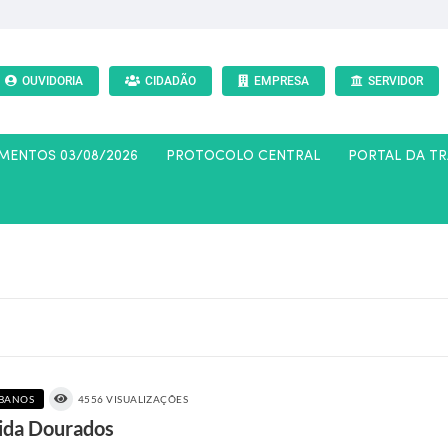
OUVIDORIA
CIDADÃO
EMPRESA
SERVIDOR
AMENTOS 03/08/2026
PROTOCOLO CENTRAL
PORTAL DA T
RBANOS
4556 VISUALIZAÇÕES
F
o
ida Dourados
t