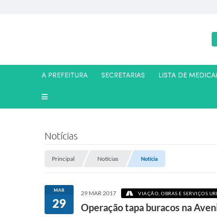
A PREFEITURA
SECRETARIAS
LISTA DE MEDIC
Notícias
Principal
Notícias
Notícia
MAR
29 MAR 2017
VIAÇÃO, OBRAS E SERVIÇOS U
29
Operação tapa buracos na Aven