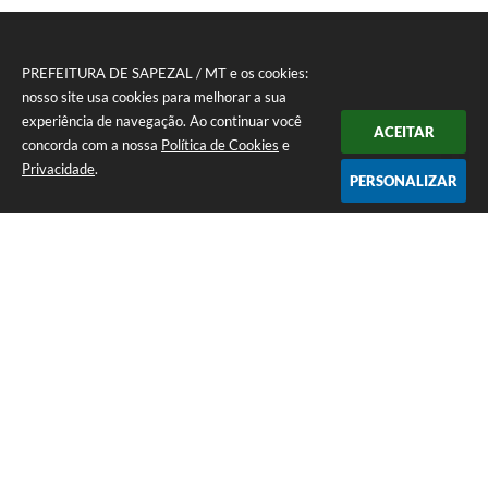
PREFEITURA DE SAPEZAL / MT e os cookies:
nosso site usa cookies para melhorar a sua
experiência de navegação. Ao continuar você
ACEITAR
concorda com a nossa
Política de Cookies
e
Privacidade
.
PERSONALIZAR
Telefone: (65) 3383-4500 Recepção Térreo
Endereço: Avenida Antônio André Maggi, nº 1.400. Cidezal I. | CEP:
78365-054
Atendimento de Segunda-feira a Sexta-feira das 07h às 11h I 13h às 15h