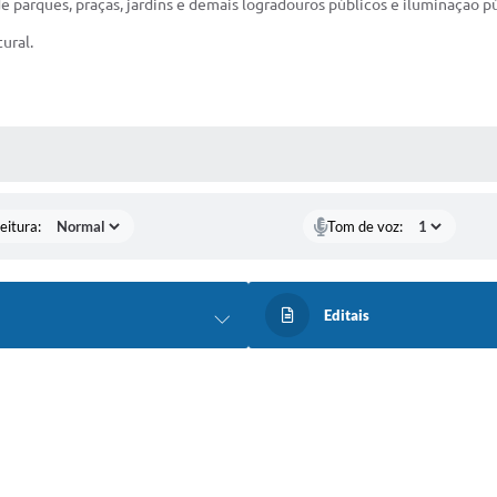
e parques, praças, jardins e demais logradouros públicos e iluminação pú
ural.
 MÍDIAS
eitura:
Tom de voz:
Editais