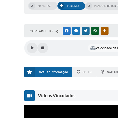
PRINCIPAL
TURISMO
PLANO DIRETOR 
COMPARTILHAR
FACEBOOK
MESSENGER
TWITTER
WHATSAPP
OUTRAS
Velocidade de l
Avaliar Informação
GOSTEI
NÃO GO
Vídeos Vinculados