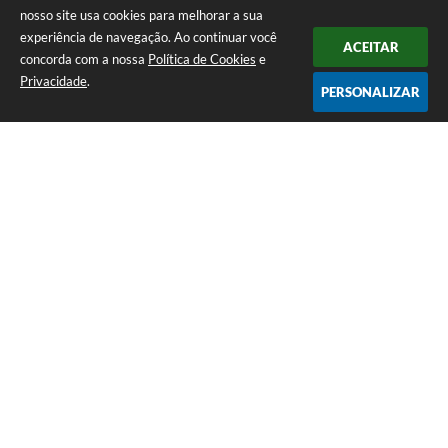
nosso site usa cookies para melhorar a sua
experiência de navegação. Ao continuar você
ACEITAR
concorda com a nossa
Política de Cookies
e
Privacidade
.
PERSONALIZAR
Telefone: (65) 3383-4500 Recepção Térreo
Endereço: Avenida Antônio André Maggi, nº 1.400. Cidezal I. | CEP:
78365-054
Atendimento de Segunda-feira a Sexta-feira das 07h às 11h I 13h às 15h
CNPJ: 01.614.225/0001-09
PREFEITURA DE SAPEZAL / MT