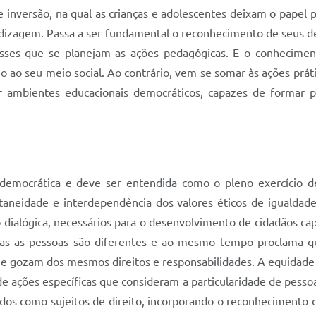
inversão, na qual as crianças e adolescentes deixam o papel 
ndizagem. Passa a ser fundamental o reconhecimento de seus de
resses que se planejam as ações pedagógicas. E o conheciment
no ao seu meio social. Ao contrário, vem se somar às ações prát
ir ambientes educacionais democráticos, capazes de formar
democrática e deve ser entendida como o pleno exercício de 
taneidade e interdependência dos valores éticos de igualdade
ão dialógica, necessários para o desenvolvimento de cidadãos c
as as pessoas são diferentes e ao mesmo tempo proclama qu
 e gozam dos mesmos direitos e responsabilidades. A equidade 
e ações específicas que consideram a particularidade de pessoas
os como sujeitos de direito, incorporando o reconhecimento 