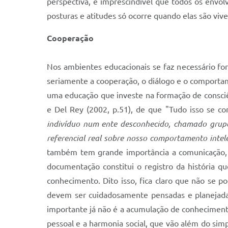
perspectiva, é imprescindível que todos os envol
posturas e atitudes só ocorre quando elas são vive
Cooperação
Nos ambientes educacionais se faz necessário fort
seriamente a cooperação, o diálogo e o comporta
uma educação que investe na formação de consciên
e Del Rey (2002, p.51), de que "Tudo isso se c
indivíduo num ente desconhecido, chamado grupo
referencial real sobre nosso comportamento intele
também tem grande importância a comunicação, a
documentação constitui o registro da história que
conhecimento. Dito isso, fica claro que não se p
devem ser cuidadosamente pensadas e planejadas
importante já não é a acumulação de conheciment
pessoal e a harmonia social, que vão além do sim