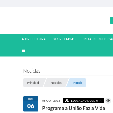
A PREFEITURA
SECRETARIAS
LISTA DE MEDIC
Notícias
Principal
Notícias
Notícia
OUT
06 OUT 2016
EDUCAÇÃO E CULTURA
06
Programa a União Faz a Vida