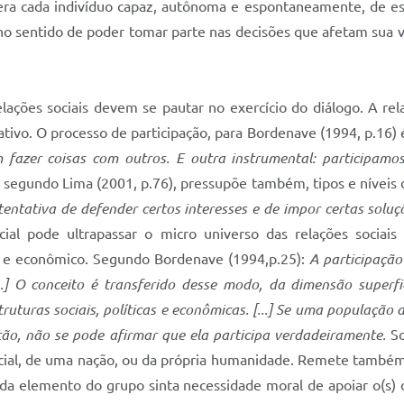
dera cada indivíduo capaz, autônoma e espontaneamente, de es
, no sentido de poder tomar parte nas decisões que afetam sua
lações sociais devem se pautar no exercício do diálogo. A rel
ivo. O processo de participação, para Bordenave (1994, p.16) 
fazer coisas com outros. E outra instrumental: participamos
, segundo Lima (2001, p.76), pressupõe também, tipos e níveis
ntativa de defender certos interesses e de impor certas soluç
ocial pode ultrapassar o micro universo das relações sociai
o e econômico. Segundo Bordenave (1994,p.25):
A participação
.] O conceito é transferido desse modo, da dimensão superfi
uturas sociais, políticas e econômicas. [...] Se uma população
ão, não se pode afirmar que ela participa verdadeiramente.
So
ocial, de uma nação, ou da própria humanidade. Remete também 
a elemento do grupo sinta necessidade moral de apoiar o(s) o