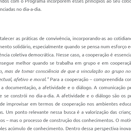
vidos com o Programa incorporem esses princípios ao seu cotid
nciadas no dia-a-dia.
alecer as práticas de convivência, incorporando-as ao cotidiano
mento solidário, especialmente quando se pensa num esforço 
cia coletiva democrática. Nesse caso, a cooperação é essenci
onsegue melhor quando se trabalha em grupo e em cooperação
, mas de tomar consciência de que a vinculação ao grupo nos
ctual, afetivo e moral."
Para a cooperação – compreendida com
 documentação, a afetividade e o diálogo. A comunicação p
 se constrói no dia-a-dia. A afetividade e o diálogo são os p
ode improvisar em termos de cooperação nos ambientes educaci
. Um ponto relevante nessa busca é a valorização das crianç
os – mas o processo de construção dos conhecimentos. O motivo
ples acúmulo de conhecimento. Dentro dessa perspectiva inovad