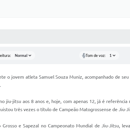
 MÍDIAS
RECEBA NOTÍCIAS
eitura:
Tom de voz:
ete o jovem atleta Samuel Souza Muniz, acompanhado de seu pr
.
a no jiu-jitsu aos 8 anos e, hoje, com apenas 12, já é referên
nquistou três vezes o título de Campeão Matogrossense de Jiu-J
 Grosso e Sapezal no Campeonato Mundial de Jiu-Jitsu, lev