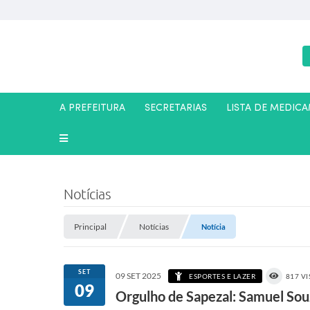
A PREFEITURA
SECRETARIAS
LISTA DE MEDIC
Notícias
Principal
Notícias
Notícia
SET
09 SET 2025
ESPORTES E LAZER
817 V
09
Orgulho de Sapezal: Samuel So