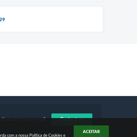
029
ativos em seu e-mail
Cadastrar
ACEITAR
orda com a nossa
Política de Cookies
e