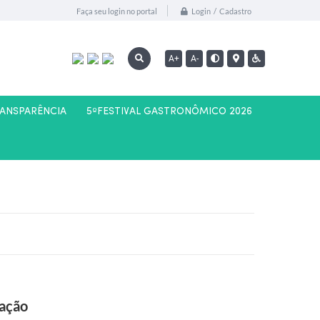
Login / Cadastro
Faça seu login no portal
A+
A-
RANSPARÊNCIA
5ºFESTIVAL GASTRONÔMICO 2026
cação