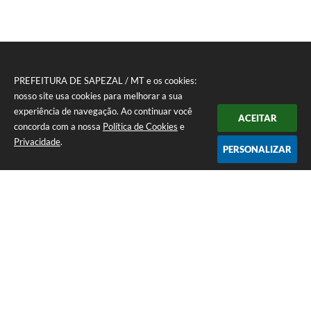
PREFEITURA DE SAPEZAL / MT e os cookies:
nosso site usa cookies para melhorar a sua
experiência de navegação. Ao continuar você
ACEITAR
concorda com a nossa
Política de Cookies
e
Privacidade
.
PERSONALIZAR
Telefone: (65) 3383-4500 Recepção Térreo