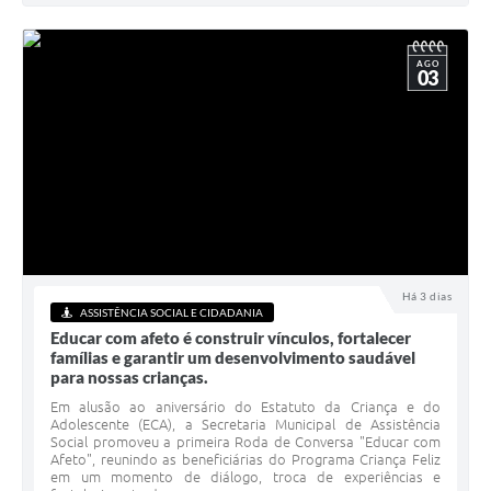
AGO
03
Há 3 dias
ASSISTÊNCIA SOCIAL E CIDADANIA
Educar com afeto é construir vínculos, fortalecer
famílias e garantir um desenvolvimento saudável
para nossas crianças.
Em alusão ao aniversário do Estatuto da Criança e do
Adolescente (ECA), a Secretaria Municipal de Assistência
Social promoveu a primeira Roda de Conversa "Educar com
Afeto", reunindo as beneficiárias do Programa Criança Feliz
em um momento de diálogo, troca de experiências e