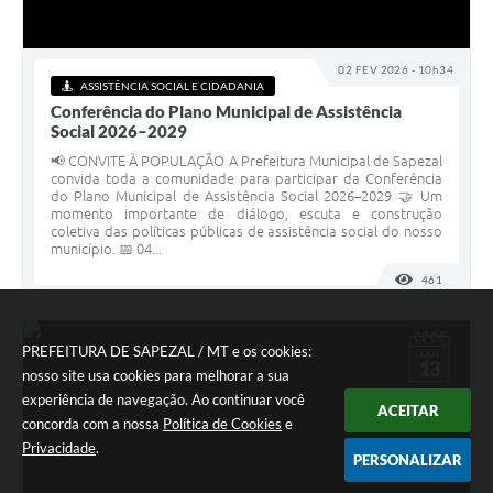
02 FEV 2026 - 10h34
ASSISTÊNCIA SOCIAL E CIDADANIA
Conferência do Plano Municipal de Assistência
Social 2026–2029
📢 CONVITE À POPULAÇÃO A Prefeitura Municipal de Sapezal
convida toda a comunidade para participar da Conferência
do Plano Municipal de Assistência Social 2026–2029 🤝 Um
momento importante de diálogo, escuta e construção
coletiva das políticas públicas de assistência social do nosso
município. 📅 04...
461
VISUALI
PREFEITURA DE SAPEZAL / MT e os cookies:
JAN
13
nosso site usa cookies para melhorar a sua
experiência de navegação. Ao continuar você
ACEITAR
concorda com a nossa
Política de Cookies
e
Privacidade
.
PERSONALIZAR